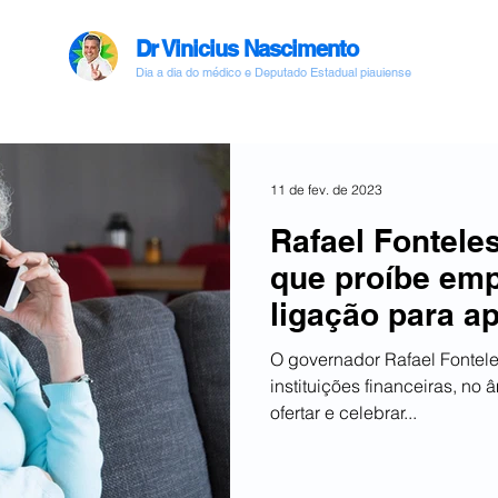
Dr Vinicius Nascimento
Dia a dia do médico e Deputado Estadual piauiense
11 de fev. de 2023
Rafael Fonteles
que proíbe em
ligação para a
pensionistas
O governador Rafael Fontele
instituições financeiras, no 
ofertar e celebrar...