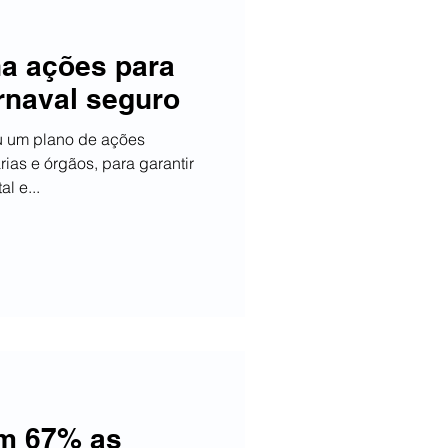
a ações para
rnaval seguro
u um plano de ações
ias e órgãos, para garantir
l e...
em 67% as