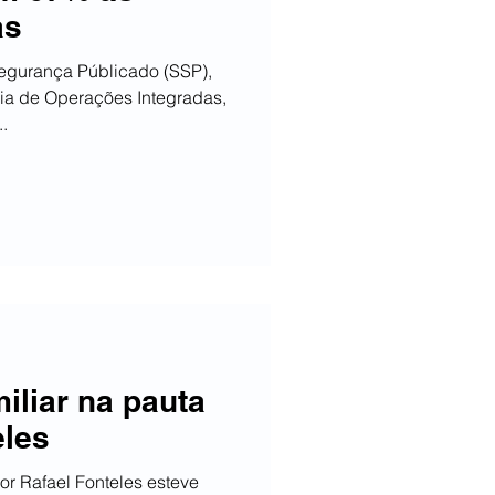
as
Segurança Públicado (SSP),
ia de Operações Integradas,
.
iliar na pauta
eles
r Rafael Fonteles esteve