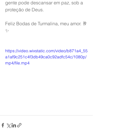
gente pode descansar em paz, sob a 
proteção de Deus.
Feliz Bodas de Turmalina, meu amor. 🥂
✨
https://video.wixstatic.com/video/b871a4_55
a1af9c251c4f3db49ca0c92adfc54c/1080p/
mp4/file.mp4